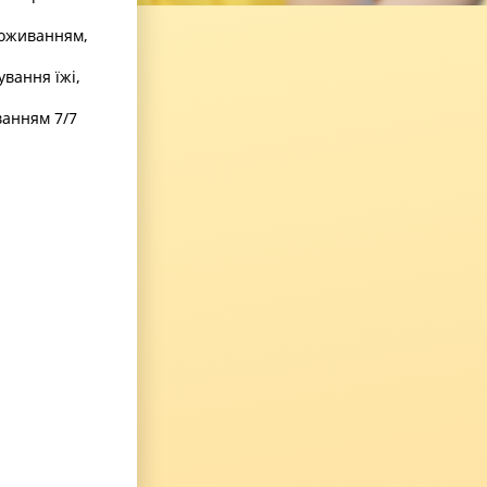
роживанням,
вання їжі,
ванням 7/7