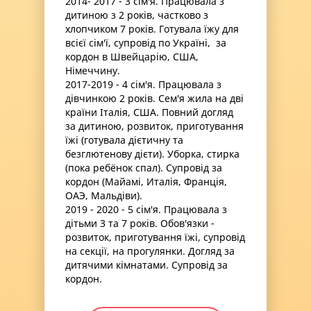
2014- 2017 - 3 сім'я. Працювала з
дитиною з 2 років, частково з
хлопчиком 7 років. Готувала їжу для
всієї сім'ї, супровід по Україні, за
кордон в Швейцарію, США,
Німеччину.
2017-2019 - 4 сім'я. Працювала з
дівчинкою 2 років. Сем'я жила на дві
країни Італія, США. Повний догляд
за дитиною, розвиток, приготування
їжі (готувала дієтичну та
безглютенову дієти). Уборка, стирка
(пока ребёнок спал). Супровід за
кордон (Майамі, Италія, Франція,
ОАЭ, Мальдіви).
2019 - 2020 - 5 сім'я. Працювала з
дітьми 3 та 7 років. Обов'язки -
розвиток, приготування їжі, супровід
на секції, на прогулянки. Догляд за
дитячими кімнатами. Супровід за
кордон.