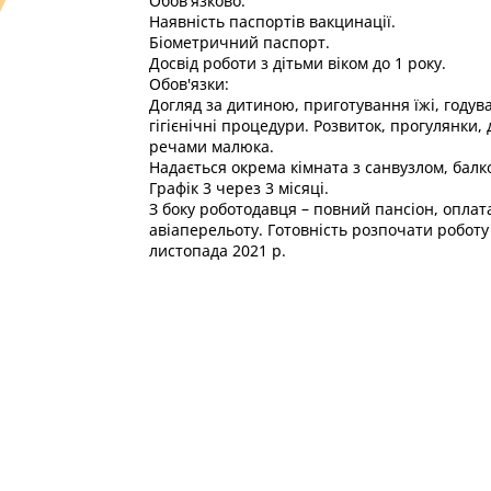
Обов'язково:
Наявність паспортів вакцинації.
Біометричний паспорт.
Досвід роботи з дітьми віком до 1 року.
Обов'язки:
Догляд за дитиною, приготування їжі, годув
гігієнічні процедури. Розвиток, прогулянки, 
речами малюка.
Надається окрема кімната з санвузлом, балк
Графік 3 через 3 місяці.
З боку роботодавця – повний пансіон, оплат
авіаперельоту. Готовність розпочати роботу 
листопада 2021 р.