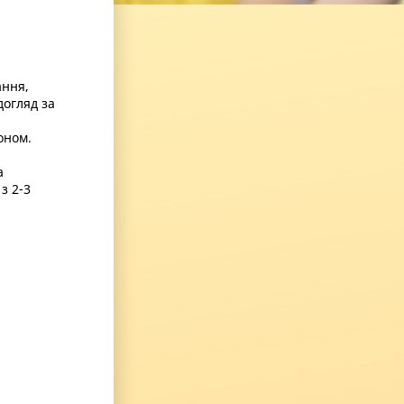
ання,
догляд за
оном.
а
з 2-3