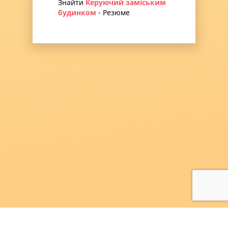
Знайти
Керуючий заміським
будинком
- Резюме