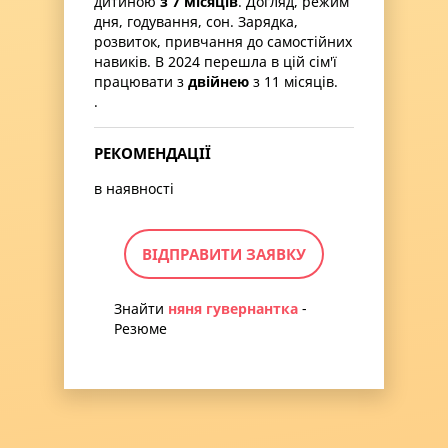
дитиною
з 7 місяців
. Догляд, режим
дня, годування, сон. Зарядка,
розвиток, привчання до самостійних
навиків. В 2024 перешла в цій сім'ї
працювати з
двійнею
з 11 місяців.
.
РЕКОМЕНДАЦІЇ
в наявності
ВІДПРАВИТИ ЗАЯВКУ
Знайти
няня гувернантка
-
Резюме