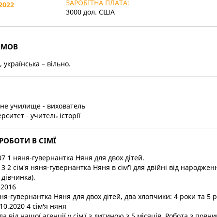
ЗАРОБІТНА ПЛАТА:
.2022
3000 дол. США
 МОВ
, українська – вільно.
чне училище - вихователь
ерситет - учитель історії
РОБОТИ В СІМЇ
07 1 няня-гувернантка Няня для двох дітей.
13 2 сім'я няня-гувернантка Няня в сім'ї для двійні від народжен
дівчинка).
.2016
яня-гувернантка Няня для двох дітей, два хлопчики: 4 роки та 5 р
 10.2020 4 сім'я няня
 від нашої агенції у сім'ї з дитиною з 5 місяців. Робота з повн