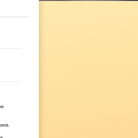
ня
оків.
им