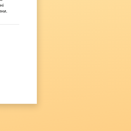
ні
ини.