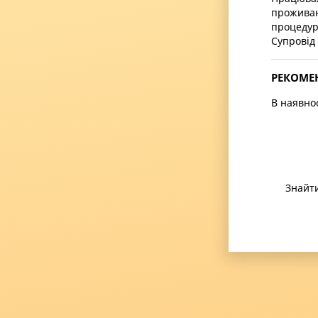
проживанн
процедур
Супровід 
РЕКОМЕ
В наявно
Знайт