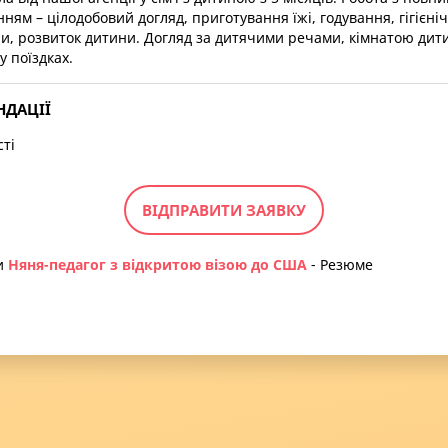
ям – цілодобовий догляд, приготування їжі, годування, гігієніч
и, розвиток дитини. Догляд за дитячими речами, кімнатою дит
у поїздках.
НДАЦІЇ
сті
ВІДПРАВИТИ ЗАЯВКУ
и
Няня-педагог з відкритою візою до США
- Резюме