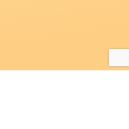
2026 Сімейний сервіс
Всі права захищені.
Резюме Домробітниці з приготуванням їжі.